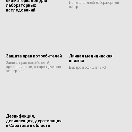
биоматериалов для
Испытательный лабораторный
лабораторных
центр
исследований
Защита прав потребителей
Личная медицинская
книжка
Защита прав потребителей,
претензии, иски, товароведческая
Быстро и официально!
экспертиза
Дезинфекция,
дезинсекция, дератизация
в Саратове и области