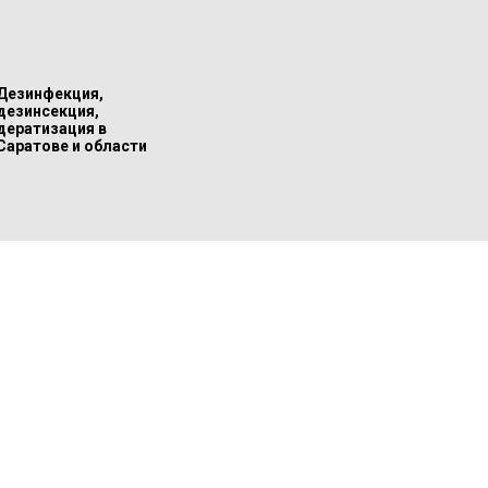
Дезинфекция,
дезинсекция,
дератизация в
Саратове и области