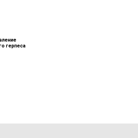
вление
го герпеса