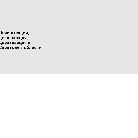
Дезинфекция,
дезинсекция,
дератизация в
Саратове и области