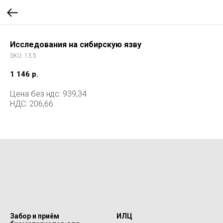
Исследования на сибирскую язву
SKU:
13.5
1 146
р.
Цена без ндс: 939,34
НДС: 206,66
Забор и приём
ИЛЦ