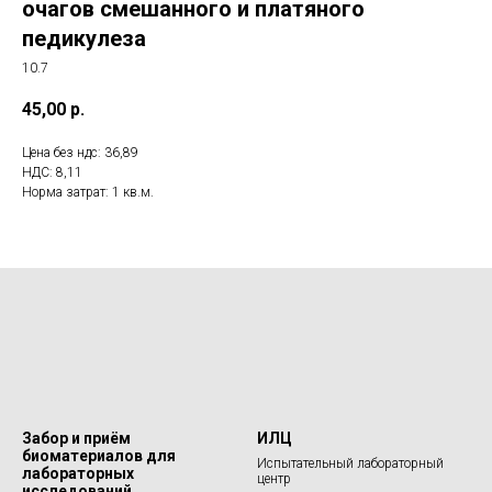
очагов смешанного и платяного
педикулеза
10.7
45,00
р.
Цена без ндс: 36,89
НДС: 8,11
Норма затрат: 1 кв.м.
Забор и приём
ИЛЦ
биоматериалов для
Испытательный лабораторный
лабораторных
центр
исследований