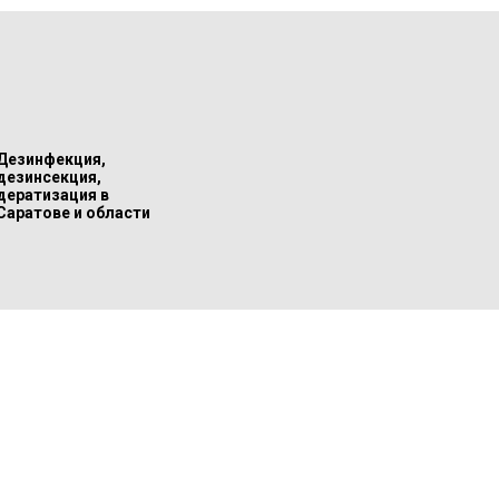
Дезинфекция,
дезинсекция,
дератизация в
Саратове и области