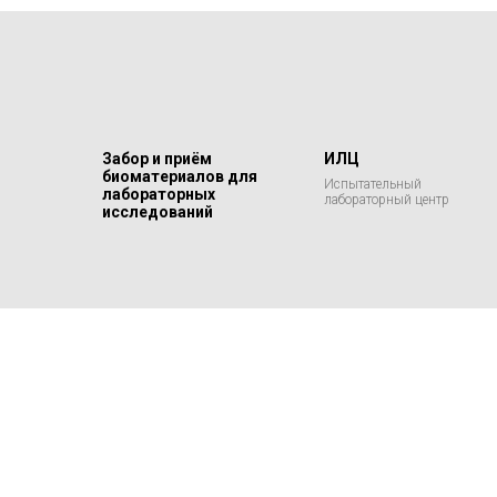
Забор и приём
ИЛЦ
биоматериалов для
Испытательный
лабораторных
лабораторный центр
исследований