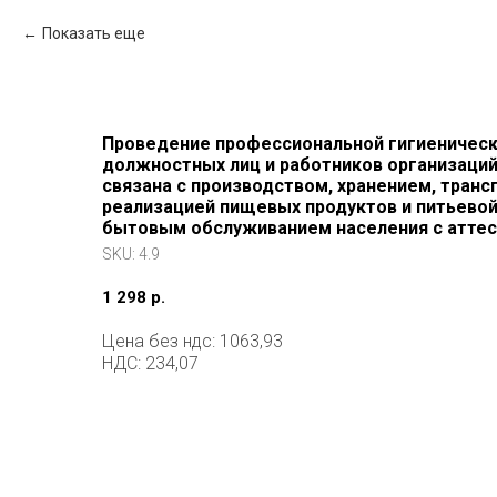
Показать еще
Проведение профессиональной гигиеническ
должностных лиц и работников организаций
связана с производством, хранением, транс
реализацией пищевых продуктов и питьево
бытовым обслуживанием населения с атте
SKU:
4.9
1 298
р.
Цена без ндс: 1063,93
НДС: 234,07