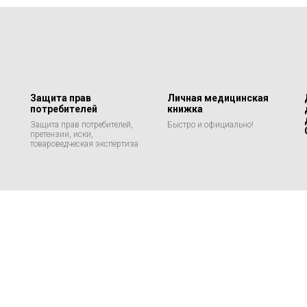
Защита прав
Личная медицинская
потребителей
книжка
Защита прав потребителей,
Быстро и официально!
претензии, иски,
товароведческая экспертиза