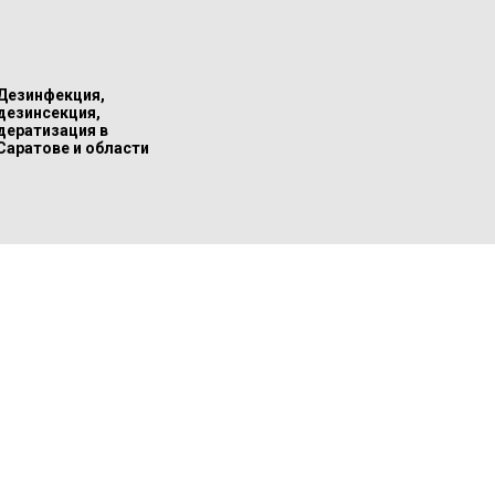
Дезинфекция,
дезинсекция,
дератизация в
Саратове и области