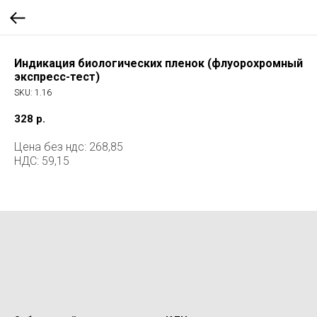
Индикация биологических пленок (флуорохромный
экспресс-тест)
SKU:
1.16
328
р.
Цена без ндс: 268,85
НДС: 59,15