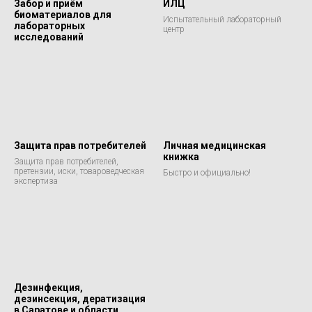
Забор и приём
ИЛЦ
биоматериалов для
Испытательный лабораторный
лабораторных
центр
исследований
Защита прав потребителей
Личная медицинская
книжка
Защита прав потребителей,
претензии, иски, товароведческая
Быстро и официально!
экспертиза
Дезинфекция,
дезинсекция, дератизация
в Саратове и области