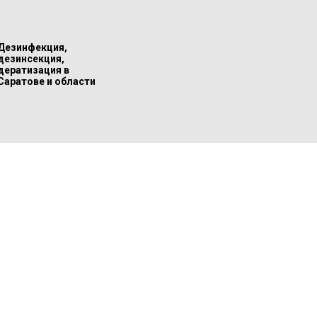
Дезинфекция,
дезинсекция,
дератизация в
Саратове и области