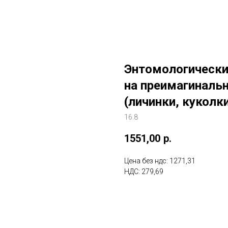
Энтомологически
на преимагиналь
(личинки, куколк
16.8
1551,00
р.
Цена без ндс: 1271,31
НДС: 279,69