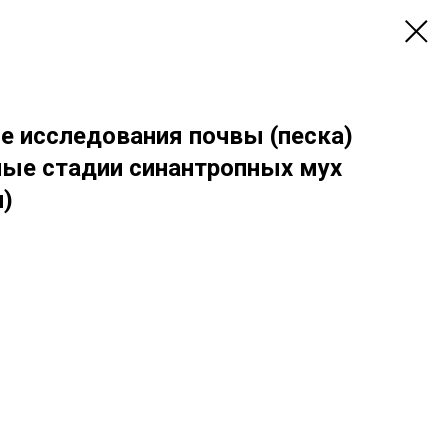
е исследования почвы (песка)
ные стадии синантропных мух
и)