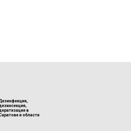
Дезинфекция,
дезинсекция,
дератизация в
Саратове и области