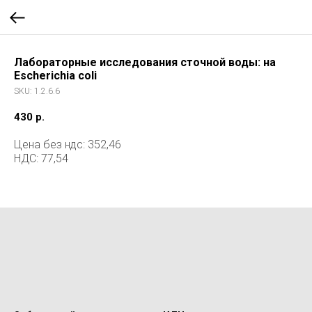
Лабораторные исследования сточной воды: на
Escherichia coli
SKU:
1.2.6.6
430
р.
Цена без ндс: 352,46
НДС: 77,54