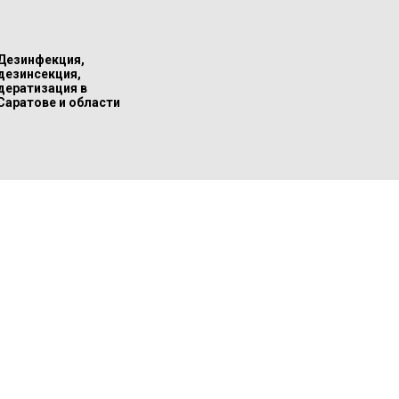
Дезинфекция,
дезинсекция,
дератизация в
Саратове и области