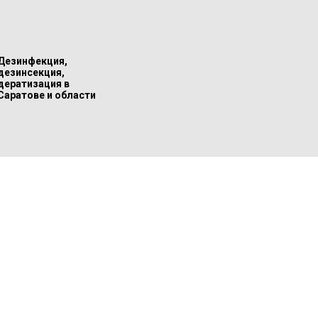
Дезинфекция,
дезинсекция,
дератизация в
Саратове и области