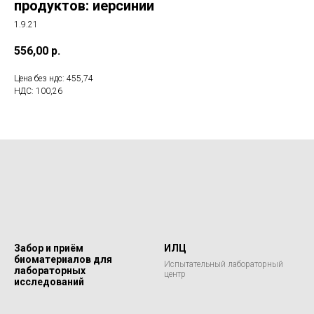
продуктов: иерсинии
1.9.21
556,00
р.
Цена без ндс: 455,74
НДС: 100,26
Забор и приём
ИЛЦ
биоматериалов для
Испытательный лабораторный
лабораторных
центр
исследований