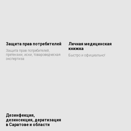
Защита прав потребителей
Личная медицинская
книжка
Защита прав потребителей,
претензии, иски, товароведческая
Быстро и официально!
экспертиза
Дезинфекция,
дезинсекция, дератизация
в Саратове и области