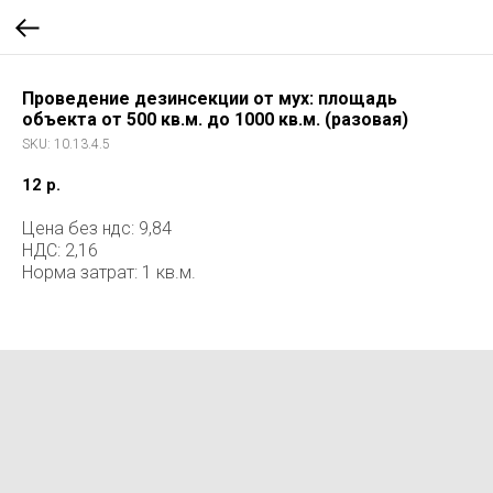
Проведение дезинсекции от мух: площадь
объекта от 500 кв.м. до 1000 кв.м. (разовая)
SKU:
10.13.4.5
12
р.
Цена без ндс: 9,84
НДС: 2,16
Норма затрат: 1 кв.м.