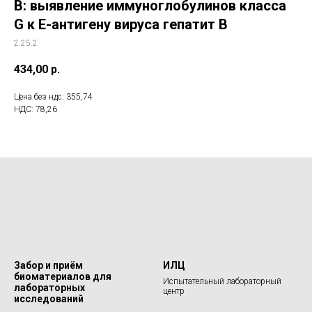
B: выявление иммуноглобулинов класса
G к Е-антигену вируса гепатит B
2.25.2
434,00
р.
Цена без ндс: 355,74
НДС: 78,26
Забор и приём
ИЛЦ
биоматериалов для
Испытательный лабораторный
лабораторных
центр
исследований