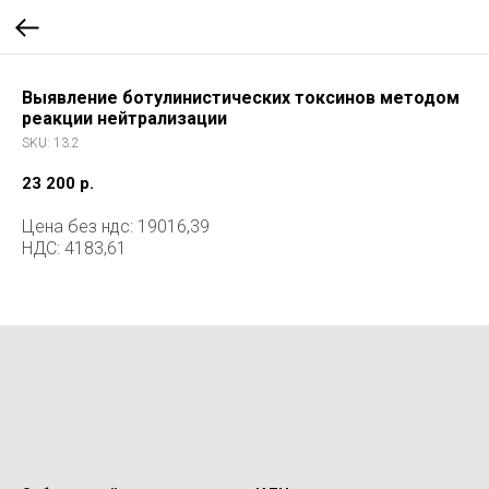
Выявление ботулинистических токсинов методом
реакции нейтрализации
SKU:
13.2
23 200
р.
Цена без ндс: 19016,39
НДС: 4183,61