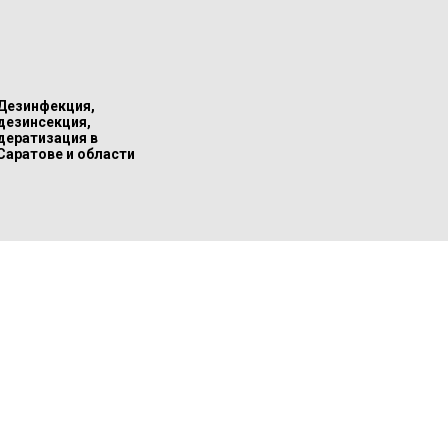
Дезинфекция,
дезинсекция,
дератизация в
Саратове и области