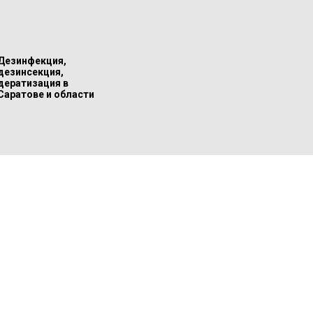
Дезинфекция,
дезинсекция,
дератизация в
Саратове и области