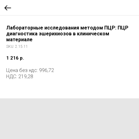
Лабораторные исследования методом ПЦР: ПЦР
диагностика эшерихиозов в клиническом
материале
SKU:
2.15.11
1 216
р.
Цена без ндс: 996,72
НДС: 219,28