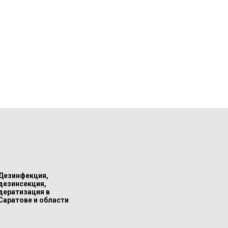
Дезинфекция,
дезинсекция,
дератизация в
Саратове и области