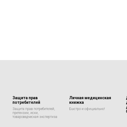
Защита прав
Личная медицинская
потребителей
книжка
Защита прав потребителей,
Быстро и официально!
претензии, иски,
товароведческая экспертиза