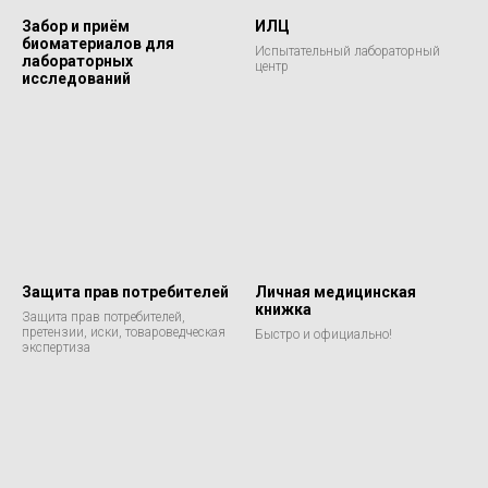
Забор и приём
ИЛЦ
биоматериалов для
Испытательный лабораторный
лабораторных
центр
исследований
Защита прав потребителей
Личная медицинская
книжка
Защита прав потребителей,
претензии, иски, товароведческая
Быстро и официально!
экспертиза