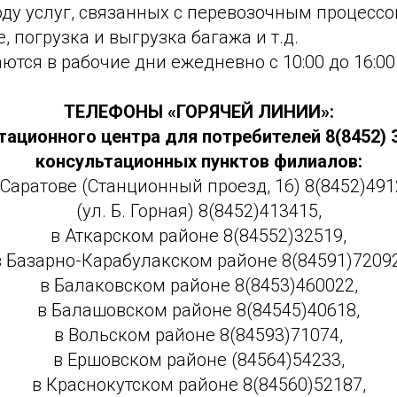
оду услуг, связанных с перевозочным процессо
 погрузка и выгрузка багажа и т.д.
тся в рабочие дни ежедневно с 10:00 до 16:00
ТЕЛЕФОНЫ «ГОРЯЧЕЙ ЛИНИИ»:
тационного центра для потребителей 8(8452) 3
консультационных пунктов филиалов:
. Саратове (Станционный проезд, 16) 8(8452)491
(ул. Б. Горная) 8(8452)413415,
в Аткарском районе 8(84552)32519,
в Базарно-Карабулакском районе 8(84591)72092
в Балаковском районе 8(8453)460022,
в Балашовском районе 8(84545)40618,
в Вольском районе 8(84593)71074,
в Ершовском районе (84564)54233,
в Краснокутском районе 8(84560)52187,