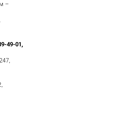
м –
.
9-49-01,
247,
,