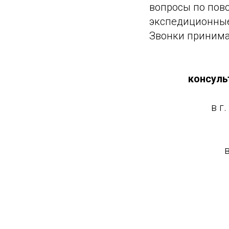
вопросы по пов
экспедиционные,
Звонки принимаю
консуль
в г