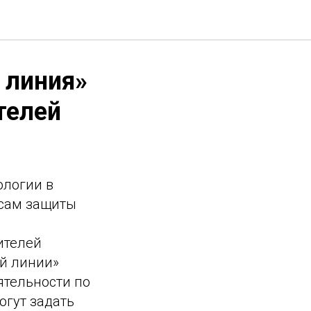
 линия»
телей
ологии в
осам защиты
ителей
ей линии»
ятельности по
огут задать