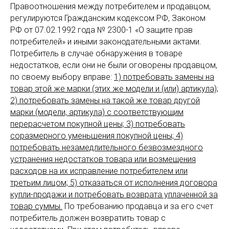
Правоотношения между потребителем и продавцом,
регулируются Гражданским кодексом РФ, Законом
РФ от 07.02.1992 года № 2300-1 «О защите прав
потребителей» и иными законодательными актами.
Потребитель в случае обнаружения в товаре
недостатков, если они не были оговорены продавцом,
по своему выбору вправе:
1) потребовать замены на
товар этой же марки (этих же модели и (или) артикула);
2) потребовать замены на такой же товар другой
марки (модели, артикула) с соответствующим
перерасчетом покупной цены; 3) потребовать
соразмерного уменьшения покупной цены; 4)
потребовать незамедлительного безвозмездного
устранения недостатков товара или возмещения
расходов на их исправление потребителем или
третьим лицом; 5) отказаться от исполнения договора
купли-продажи и потребовать возврата уплаченной за
товар суммы.
По требованию продавца и за его счет
потребитель должен возвратить товар с