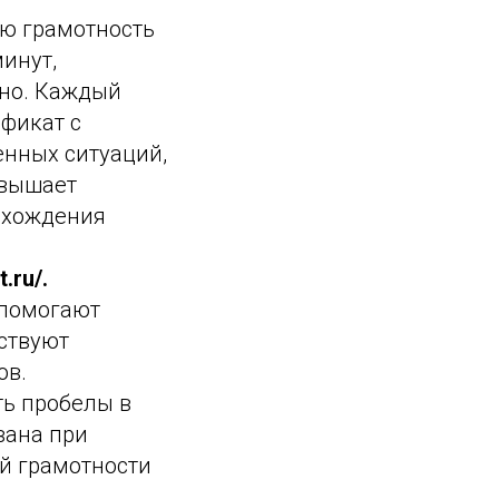
ю грамотность
инут,
ено. Каждый
ификат с
енных ситуаций,
овышает
охождения
.ru/.
 помогают
ствуют
ов.
ть пробелы в
вана при
й грамотности