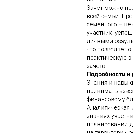
Зачет можно пр
всей семьи. Про
семейного – не 
участник, успе
личными резуль
что позволяет 
практическую з
зачета.
Подробности и ре
Знания и навык
принимать взве
финансовому бл
Аналитическая 
знаниях участни
планировании д
на территории р