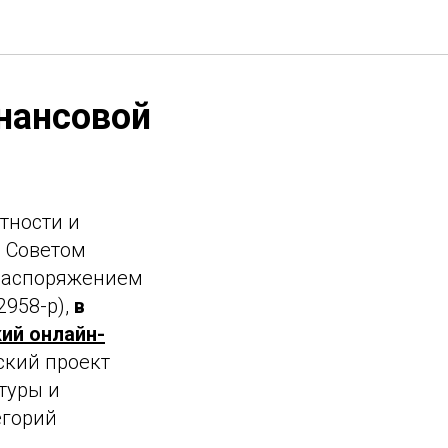
нансовой
тности и
й Советом
 распоряжением
2958-р),
в
ий онлайн-
ский проект
туры и
егорий