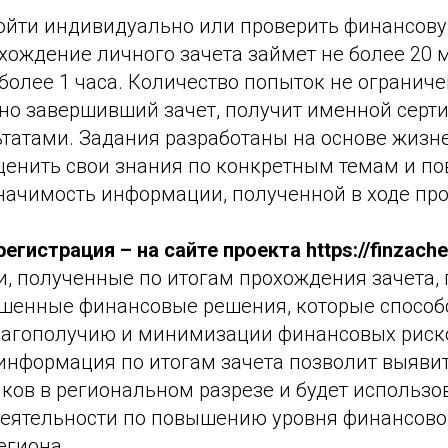
ойти индивидуально или проверить финансову
хождение личного зачета займет не более 20 м
более 1 часа. Количество попыток не огранич
шно завершивший зачет, получит именной серт
татами. Задания разработаны на основе жизн
оценить свои знания по конкретным темам и п
начимость информации, полученной в ходе пр
гистрация – на сайте проекта https://finzachet
и, полученные по итогам прохождения зачета,
шенные финансовые решения, которые способ
агополучию и минимизации финансовых риск
информация по итогам зачета позволит выяви
ков в региональном разрезе и будет использо
еятельности по повышению уровня финансово
егиона.