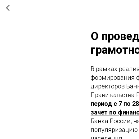
О провед
грамотн
В рамках реали
формирования ф
директоров Банк
Правительства Р
период с 7 по 2
зачет по финан
Банка России, 
популяризацию 
населения.