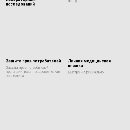
центр
исследований
Защита прав потребителей
Личная медицинская
книжка
Защита прав потребителей,
претензии, иски, товароведческая
Быстро и официально!
экспертиза