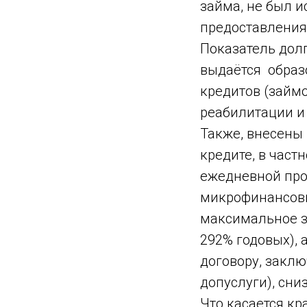
займа, не был и
предоставления 
Показатель долг
выдаётся образ
кредитов (займ
реабилитации и 
Также, внесены
кредите, в част
ежедневной про
микрофинансовым
максимальное з
292% годовых),
договору, заклю
допуслуги), сни
Что касается кр