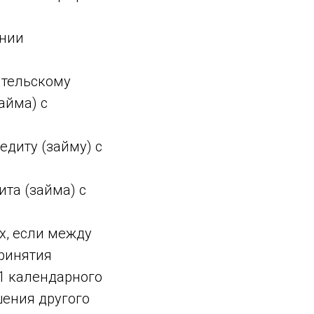
ении
ительскому
айма) с
едиту (займу) с
ита (займа) с
х, если между
ринятия
1 календарного
шения другого