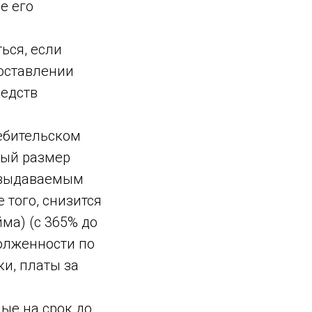
е его
ься, если
доставлении
редств
ребительском
ный размер
, выдаваемым
 того, снизится
ма) (с 365% до
олженности по
ки, платы за
ные на срок до