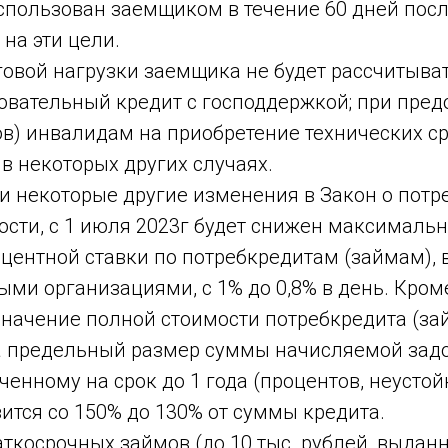
спользован заемщиком в течение 60 дней посл
на эти цели.
овой нагрузки заемщика не будет рассчитыват
овательный кредит с господдержкой; при пре
ов) инвалидам на приобретение технических с
в некоторых других случаях.
 и некоторые другие изменения в Закон о пот
ности, с 1 июля 2023г будет снижен максималь
центной ставки по потребкредитам (займам)
и организациями, с 1% до 0,8% в день. Кроме
начение полной стоимости потребкредита (зай
 а предельный размер суммы начисляемой зад
ченному на срок до 1 года (процентов, неустой
зится со 150% до 130% от суммы кредита.
аткосрочных займов (до 10 тыс. рублей, выдан