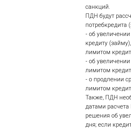
санкций.
ПДН будут расс
потребкредита (
- об увеличени
кредиту (займу)
лимитом кредит
- об увеличении
лимитом кредит
- о продлении с
лимитом кредит
Также, ПДН необ
датами расчета
решения об уве
дня; если креди