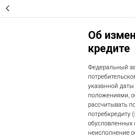
Об измен
кредите
Федеральный зак
потребительском
указанной даты
положениями, 
рассчитывать п
потребкредиту 
обусловленных 
неисполнение о