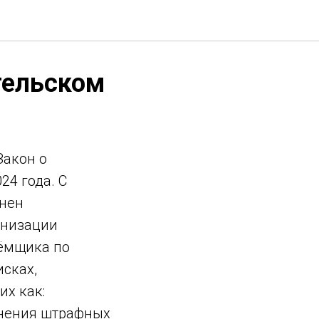
тельском
Закон о
24 года. С
лнен
анизации
аёмщика по
сках,
х как:
енения штрафных