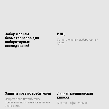
Забор и приём
ИЛЦ
биоматериалов для
Испытательный лабораторный
лабораторных
центр
исследований
Защита прав потребителей
Личная медицинская
книжка
Защита прав потребителей,
претензии, иски, товароведческая
Быстро и официально!
экспертиза