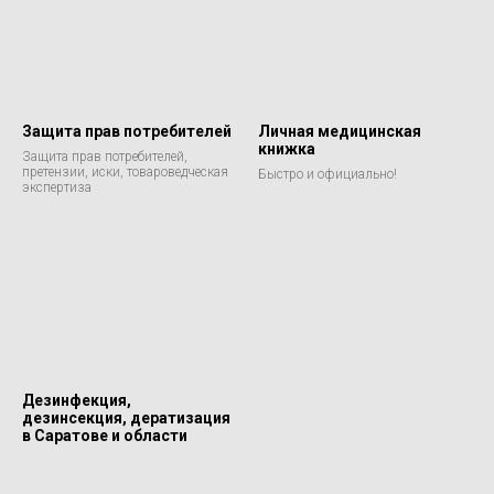
Защита прав потребителей
Личная медицинская
книжка
Защита прав потребителей,
претензии, иски, товароведческая
Быстро и официально!
экспертиза
Дезинфекция,
дезинсекция, дератизация
в Саратове и области