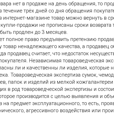
вара нет в продаже на день обращения, то про
в течение трёх дней со дня обращения покупат
в интернет-магазине товар можно вернуть в ср
 купли-продажи не прописаны сроки возврата т
быть продлен до 3 месяцев.
ет полное право предъявить претензию продав
 товар ненадлежащего качества, а продавец о
гда продавец считает, что недостаток несущес
 покупателя. Независимая товароведческая эк
асны ли и качественны ли изделия, которые н
ка. Товароведческая экспертиза сумок, чемод
ев, папок и изделий из мелкой кожгалантереи
их в род товароведческой экспертизы и состои
оторое производится с целью выявления и об
 на предмет эксплуатационного, то есть, проя
нического, агрессивного воздействия или про