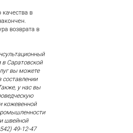
 качества в
закончен.
ра возврата в
онсультационный
и в Саратовской
слуг вы можете
 составлении
акже, у нас вы
роведческую
ии кожевенной
 промышленности
 и швейной
542) 49-12-47