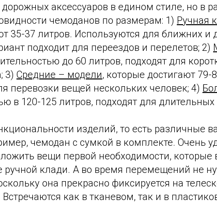
 дорожных аксессуаров в едином стиле, но в р
новидности чемоданов по размерам: 1)
Ручная 
т 35-37 литров. Используются для ближних и 
ариант подходит для переездов и перелетов; 2)
ительностью до 60 литров, подходят для корот
; 3)
Средние – модели
, которые достигают 79-8
ля перевозки вещей нескольких человек; 4)
Бо
ью в 120-125 литров, подходят для длительны
ункциональности изделий, то есть различные 
имер, чемодан с сумкой в комплекте. Очень у
сложить вещи первой необходимости, которые 
е ручной клади. А во время перемещений не н
поскольку она прекрасно фиксируется на телес
 Встречаются как в тканевом, так и в пластик