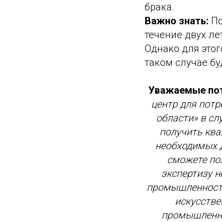
брака.
Важно знать:
По
течение двух ле
Однако для этог
таком случае бу
Уважаемые по
центр для потр
области» в сл
получить кв
необходимых д
сможете по
экспертизу н
промышленности
искусстве
промышленнос