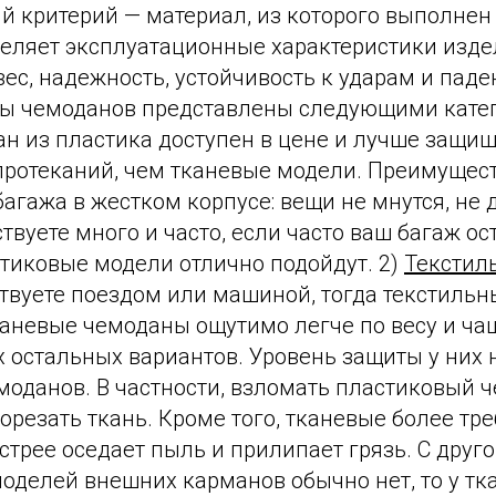
й критерий — материал, из которого выполнен
еляет эксплуатационные характеристики издел
вес, надежность, устойчивость к ударам и паде
ы чемоданов представлены следующими катег
н из пластика доступен в цене и лучше защищ
 протеканий, чем тканевые модели. Преимущест
агажа в жестком корпусе: вещи не мнутся, не
твуете много и часто, если часто ваш багаж ос
стиковые модели отлично подойдут. 2)
Текстил
твуете поездом или машиной, тогда текстильн
Тканевые чемоданы ощутимо легче по весу и ча
 остальных вариантов. Уровень защиты у них 
моданов. В частности, взломать пластиковый 
орезать ткань. Кроме того, тканевые более тр
ыстрее оседает пыль и прилипает грязь. С друг
оделей внешних карманов обычно нет, то у тк