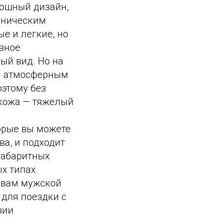
ошный дизайн,
аническим
е и легкие, но
овное
ый вид. Но на
ым атмосферным
оэтому без
 кожа — тяжелый
орые вы можете
ва, и подходит
габаритных
ых типах
и вам мужской
для поездки с
зии