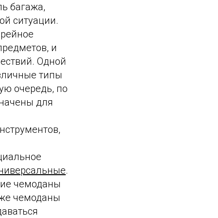
ль багажа,
ой ситуации.
ерейное
предметов, и
ествий. Одной
азличные типы
ую очередь, по
начены для
нструментов,
оциальное
 Универсальные
.
кие чемоданы
кже чемоданы
даваться