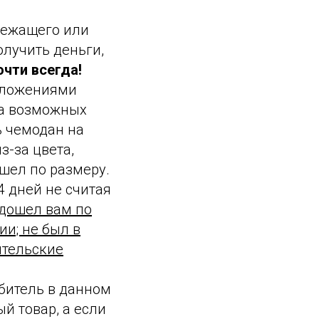
лежащего или
олучить деньги,
чти всегда!
положениями
ва возможных
ь чемодан на
з-за цвета,
шел по размеру.
 дней не считая
одошел вам по
ии; не был в
ительские
ебитель в данном
й товар, а если