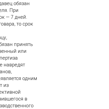
давец обязан
еля. При
ок — 7 дней.
овара, то срок
цу,
бязан принять
твенный или
спертиза
е навредят
анов,
 является одним
т из
ъективной
вившегося в
изводственного