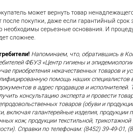
купатель может вернуть товар ненадлежащего
т после покупки, даже если гарантийный срок 
о необходимы серьезные основания. И процеду
дет сложнее.
требители!
Напоминаем, что, обратившись в К
ебителей ФБУЗ «Центр гигиены и эпидемиологи
учае приобретения некачественных товаров и у
алифицированную помощь наших специалистов в
окументов в адрес продавцов и исполнителей. Т
лучить консультацию эксперта и провести това
епродовольственных товаров (обуви и продукц
, включая галантерейные изделия, продукции
нных кож; продукции текстильной, трикотажной
ти). Справки по телефонам: (8452) 39-49-01, (8