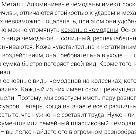
)
Металл.
Алюминиевые чемоданы имеют роск
йчивы, отличаются стойкостью к ударам и мех
х невозможно поцарапать, при этом они удобны
ьно можно упомянуть
кожаные чемоданы
. Осн
го вида чемоданов — солидный, респектабельн
анчиваются. Кожа чувствительна к негативн
воздействиям, она требовательна в уходе — п
 сумка быстро потеряет свой вид. Кроме того,
иал.
 основные виды чемоданов на колесиках, кот
азинах. Каждый из них имеет свои преимущест
цели. Поэтому, мы советуем иметь пару разно
уаров. Теперь, когда вы знаете все о различн
ать то, что нужно, не составит труда. Нужен л
кументов или семейный пластиковый чемодан 
– вы легко найдете его в огромном разнообра