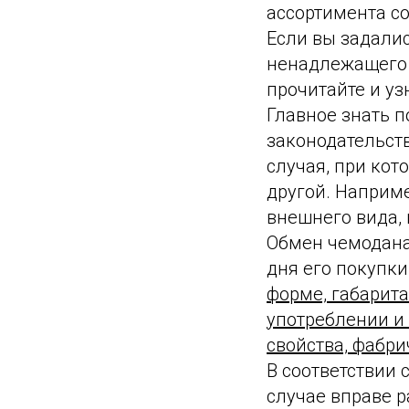
ассортимента с
Если вы задали
ненадлежащего 
прочитайте и уз
Главное знать 
законодательст
случая, при ко
другой. Наприме
внешнего вида, 
Обмен чемодана
дня его покупки
форме, габарита
употреблении и 
свойства, фабр
В соответствии 
случае вправе р