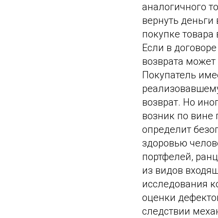
аналогичного то
вернуть деньги 
покупке товара 
Если в договоре
возврата может 
Покупатель име
реализовавшему
возврат. Но ино
возник по вине
определит безоп
здоровью челове
портфелей, ранц
из видов входящ
исследования к
оценки дефектов
следствии меха