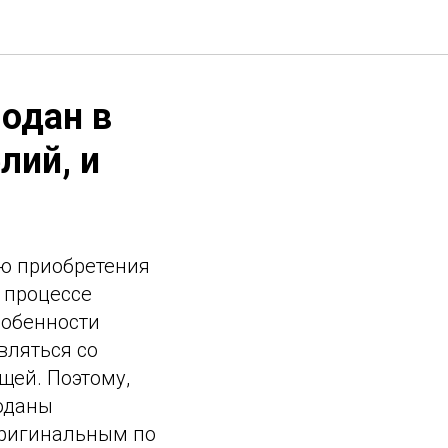
одан в
лий, и
ью приобретения
 процессе
собенности
вляться со
щей. Поэтому,
моданы
оригинальным по