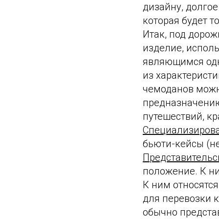
дизайну, долгое
которая будет т
Итак, под доро
изделие, испол
являющимся одн
из характеристи
чемоданов можно
предназначению
путешествий, к
Специализиров
бьюти-кейсы (н
Представительс
положение. К н
К ним относятс
для перевозки 
обычно предста