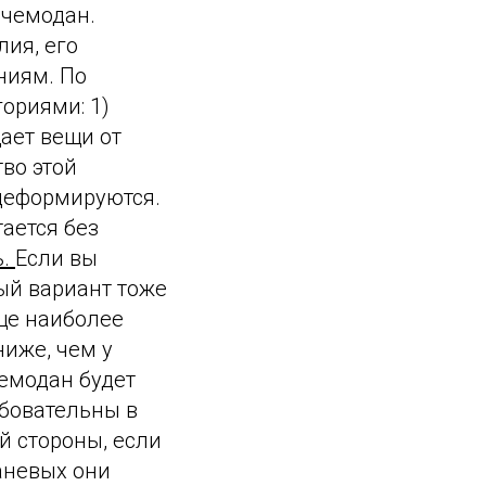
 чемодан.
ия, его
ниям. По
ориями: 1)
ает вещи от
во этой
 деформируются.
тается без
ь.
Если вы
ый вариант тоже
ще наиболее
ниже, чем у
чемодан будет
ебовательны в
ой стороны, если
аневых они