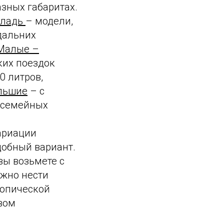
азных габаритах.
кладь
– модели,
дальних
Малые –
ких поездок
0 литров,
льшие
– с
х семейных
вариации
добный вариант.
вы возьмете с
ужно нести
копической
овом