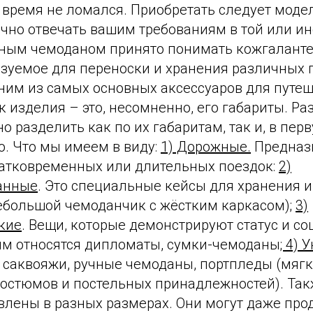
 время не ломался. Приобретать следует моде
очно отвечать вашим требованиям в той или ин
жным чемоданом принято понимать кожгалант
ьзуемое для переноски и хранения различных 
им из самых основных аксессуаров для путеш
к изделия – это, несомненно, его габариты. Р
 разделить как по их габаритам, так и, в перв
. Что мы имеем в виду:
1) Дорожные.
Предназ
ратковременных или длительных поездок:
2)
анные
. Это специальные кейсы для хранения и
ебольшой чемоданчик с жёстким каркасом);
3)
кие
. Вещи, которые демонстрируют статус и с
им относятся дипломаты, сумки-чемоданы
; 4)
я саквояжи, ручные чемоданы, портпледы (мяг
костюмов и постельных принадлежностей). Та
влены в разных размерах. Они могут даже про