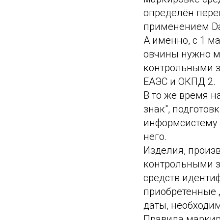
определён пере
применением Da
А именно, с 1 ма
овчины нужно м
контрольными з
ЕАЭС и ОКПД 2.
В то же время н
знак", подготов
информсистему д
него.
Изделия, произ
контрольными з
средств идентиф
приобретенные 
даты, необходим
Правила маркир