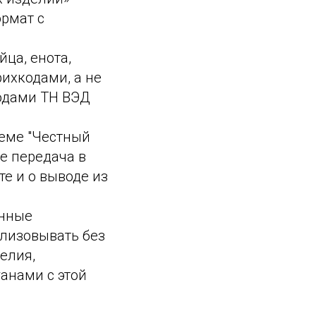
рмат с
йца, енота,
ихкодами, а не
кодами ТН ВЭД
теме "Честный
же передача в
те и о выводе из
анные
ализовывать без
елия,
анами с этой