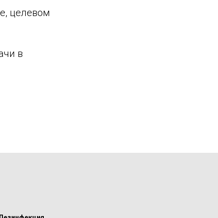
е, целевом
ачи в
Дезинфекция,