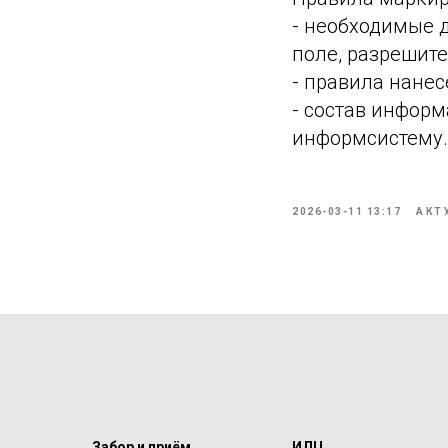
- необходимые д
поле, разрешит
- правила нане
- состав информ
информсистему.
2026-03-11 13:17
АКТ
Забор и приём
ИЛЦ