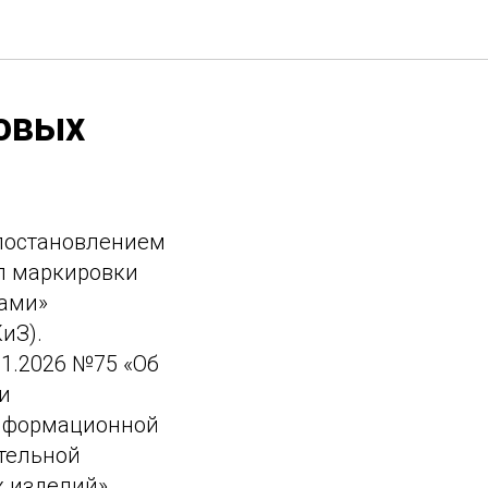
ховых
 постановлением
ил маркировки
ами»
иЗ).
1.2026 №75 «Об
и
информационной
тельной
х изделий»