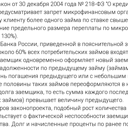
он от 30 декабря 2004 года № 218-ФЗ "О креди
редусматривает запрет микрофинансовым ор
 клиенту более одного займа по ставке свыше
ение предельного размера переплаты по микр
 130%).
Банка России, приведенной в пояснительной з
около 60% всех потребительских займов входят
 заемщик одновременно оформляет новый заем
адолженности по предыдущему займу (займам
ень погашения предыдущего или с небольшим 
е половины таких займов переоформляются в 
олга заемщика, то есть сумма каждого после
х займов) превышает величину предыдущего.
ров законопроекта, подобный рост количества
льствует о фактической неспособности заемщ
ства. Долг и начисленные проценты по ранее 