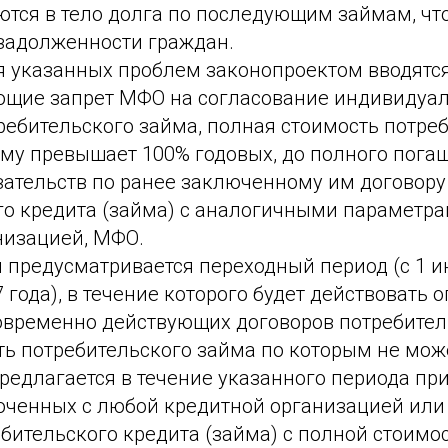
тся в тело долга по последующим займам, что
 задолженности граждан.
я указанных проблем законопроектом вводятс
щие запрет МФО на согласование индивидуа
ребительского займа, полная стоимость потре
ому превышает 100% годовых, до полного пога
ательств по ранее заключенному им договору
го кредита (займа) с аналогичными параметр
низацией, МФО.
 предусматривается переходный период (с 1 и
7 года), в течение которого будет действовать 
овременно действующих договоров потребител
ть потребительского займа по которым не мо
редлагается в течение указанного периода пр
ченных с любой кредитной организацией или
бительского кредита (займа) с полной стоимо