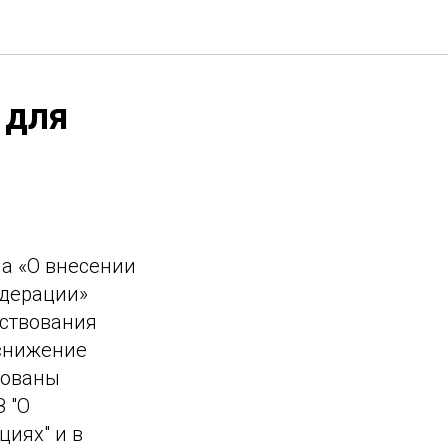
 для
на «О внесении
едерации»
нствования
 снижение
рованы
 "О
иях" и в