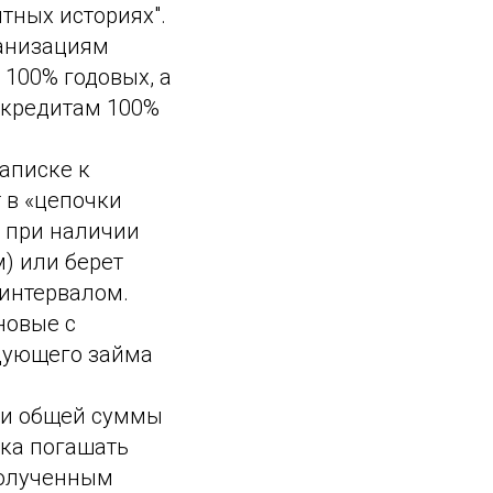
тных историях".
ганизациям
 100% годовых, а
окредитам 100%
аписке к
 в «цепочки
 при наличии
) или берет
интервалом.
новые с
дующего займа
 и общей суммы
ика погашать
полученным