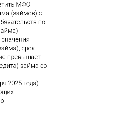
ретить МФО
ма (займов) с
бязательств по
займа).
 значения
айма), срок
 не превышает
едита) займа со
ря 2025 года)
ующих
ию