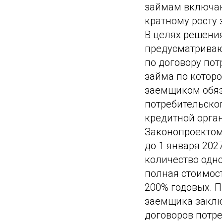
займам включаю
кратному росту
В целях решени
предусматриваю
по договору пот
займа по котор
заемщиком обяз
потребительско
кредитной орга
Законопроектом
до 1 января 202
количество одн
полная стоимос
200% годовых. П
заемщика заклю
договоров потре