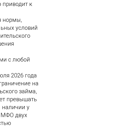
 приводит к
я нормы,
льных условий
бительского
шения
ами с любой
юля 2026 года
ограничение на
ьского займа,
жет превышать
и наличии у
 МФО двух
стью