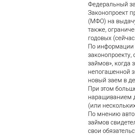
Федеральный зак
Законопроект п
(МФО) на выдачу
также, огранич
годовых (сейчас
По информации 
законопроекту, 
займов», когда
непогашенной з
новый заем в д
При этом больш
наращиванием д
(или нескольки
По мнению авто
займов свидете
свои обязатель