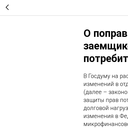
О поправ
заемщик
потребит
В Госдуму на р
изменений в от
(далее – законо
защиты прав по
долговой нагру
изменения в Фед
микрофинансово