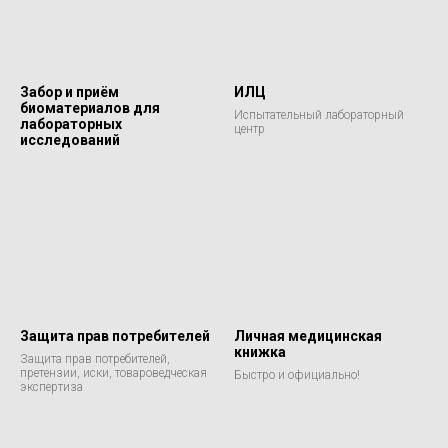
Забор и приём
ИЛЦ
биоматериалов для
Испытательный лабораторный
лабораторных
центр
исследований
Защита прав потребителей
Личная медицинская
книжка
Защита прав потребителей,
претензии, иски, товароведческая
Быстро и официально!
экспертиза