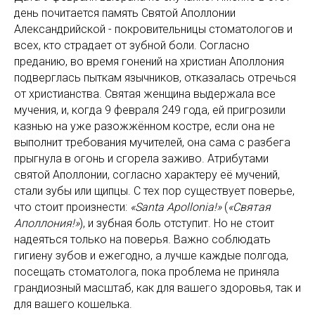
день почитается память Святой Аполлонии
Александрийской - покровительницы стоматологов и
всех, кто страдает от зубной боли. Согласно
преданию, во время гонений на христиан Аполлония
подверглась пыткам язычников, отказалась отречься
от христианства. Святая женщина выдержала все
мучения, и, когда 9 февраля 249 года, ей пригрозили
казнью на уже разожжённом костре, если она не
выполнит требования мучителей, она сама с разбега
прыгнула в огонь и сгорела заживо. Атрибутами
святой Аполлонии, согласно характеру её мучений,
стали зубы или щипцы. С тех пор существует поверье,
что стоит произнести:
«Santa Apollonia!»
(
«Святая
Аполлония!»
), и зубная боль отступит. Но не стоит
надеяться только на поверья. Важно соблюдать
гигиену зубов и ежегодно, а лучше каждые полгода,
посещать стоматолога, пока проблема не приняла
грандиозный масштаб, как для вашего здоровья, так и
для вашего кошелька.