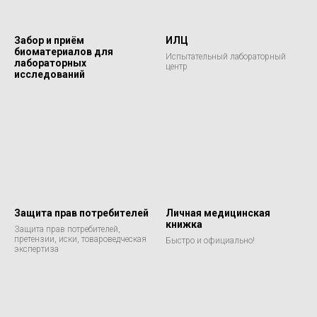
Забор и приём
ИЛЦ
биоматериалов для
Испытательный лабораторный
лабораторных
центр
исследований
Защита прав потребителей
Личная медицинская
книжка
Защита прав потребителей,
претензии, иски, товароведческая
Быстро и официально!
экспертиза