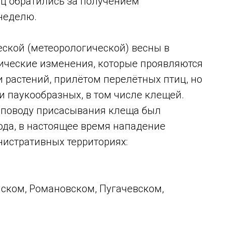
ц обратились за получением
неделю.
еской (метеорологической) весны в
гические изменения, которые проявляются
 растений, прилётом перелётных птиц, но
 паукообразных, в том числе клещей.
 поводу присасывания клеща был
ода, в настоящее время нападение
нистративных территориях:
йском, Романовском, Пугачевском,