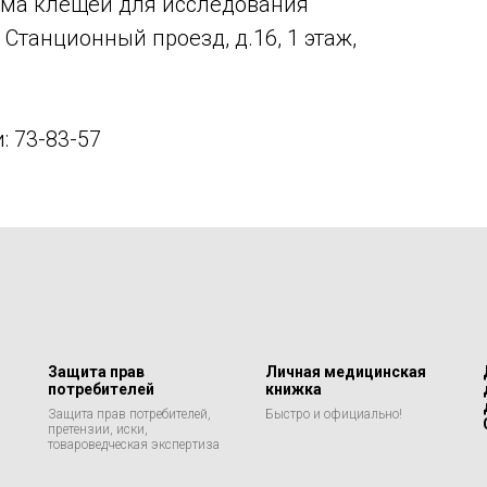
приема клещей для исследования
й Станционный проезд, д.16, 1 этаж,
: 73-83-57
Защита прав
Личная медицинская
потребителей
книжка
Защита прав потребителей,
Быстро и официально!
претензии, иски,
товароведческая экспертиза