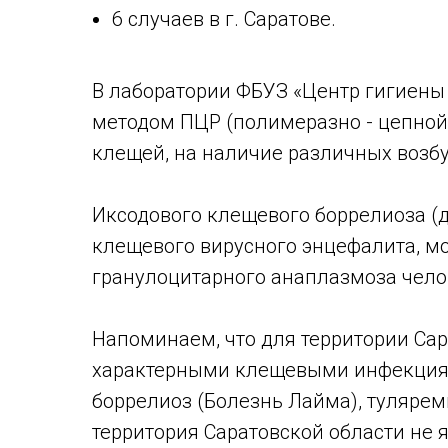
6 случаев в г. Саратове.
В лаборатории ФБУЗ «Центр гигиены
методом ПЦР (полимеразно - цепной
клещей, на наличие различных возбу
Иксодового клещевого боррелиоза (д
клещевого вирусного энцефалита, м
гранулоцитарного анаплазмоза чело
Напоминаем, что для территории Са
характерными клещевыми инфекция
боррелиоз (Болезнь Лайма), туляре
территория Саратовской области не 