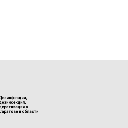
Дезинфекция,
дезинсекция,
дератизация в
Саратове и области