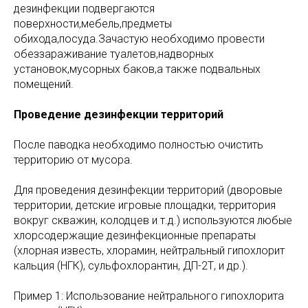
дезинфекции подвергаются
поверхности,мебель,предметы
обихода,посуда.Зачастую необходимо провести
обеззараживание туалетов,надворных
установок,мусорных баков,а также подвальных
помещений.
Проведение дезинфекции территорий
После паводка необходимо полностью очистить
территорию от мусора.
Для проведения дезинфекции территорий (дворовые
территории, детские игровые площадки, территория
вокруг скважин, колодцев и т.д.) используются любые
хлорсодержащие дезинфекционные препараты
(хлорная известь, хлорамин, нейтральный гипохлорит
кальция (НГК), сульфохлорантин, ДП-2Т, и др.).
Пример 1: Использование нейтрального гипохлорита