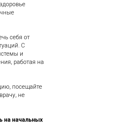
 здоровье
ичные
ечь себя от
туаций. С
истемы и
ния, работая на
цию, посещайте
врачу, не
ь на начальных