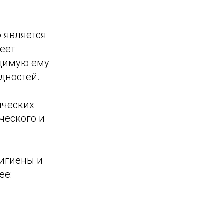
 является
еет
одимую ему
дностей.
ических
ческого и
гигиены и
ее: