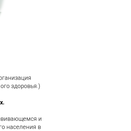
организация
ого здоровья.)
х.
азвивающемся и
го населения в