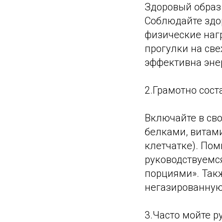
Здоровый образ
Соблюдайте здо
физические нагр
прогулки на св
эффективна энер
2.Грамотно сост
Включайте в св
белками, витам
клетчатке). По
руководствуемся
порциями». Так
негазированную 
3.Часто мойте р