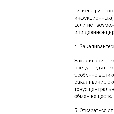
Гигиена рук - э
инфекционных(п
Если нет возмо
или дезинфицир
4. Закаливайтес
Закаливание - 
предупредить мн
Особенно велик
Закаливание ок
тонус централь
обмен веществ.
5. Отказаться о