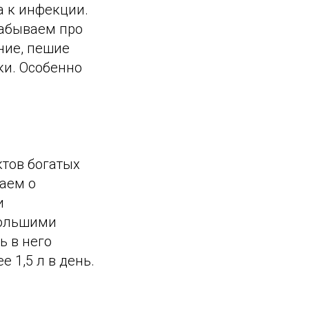
 к инфекции.
забываем про
ние, пешие
ки. Особенно
тов богатых
аем о
и
ебольшими
ь в него
 1,5 л в день.