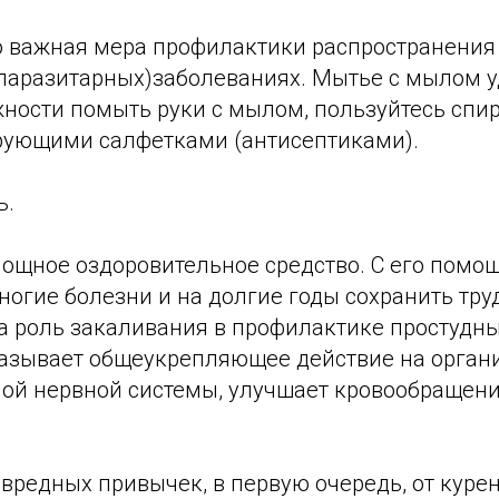
то важная мера профилактики распространения
аразитарных)заболеваниях. Мытье с мылом у
жности помыть руки с мылом, пользуйтесь сп
ующими салфетками (антисептиками).
ь.
мощное оздоровительное средство. С его пом
огие болезни и на долгие годы сохранить тру
а роль закаливания в профилактике простудны
азывает общеукрепляющее действие на орган
ной нервной системы, улучшает кровообращени
т вредных привычек, в первую очередь, от курен