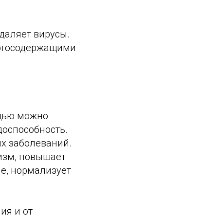
даляет вирусы.
иртосодержащими
ощью можно
доспособность.
х заболеваний.
изм, повышает
е, нормализует
ия и от