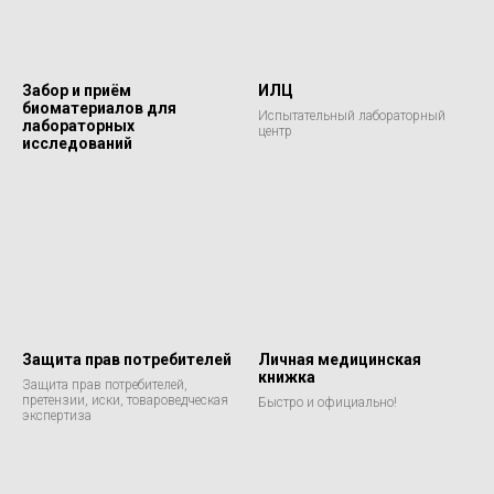
Забор и приём
ИЛЦ
биоматериалов для
Испытательный лабораторный
лабораторных
центр
исследований
Защита прав потребителей
Личная медицинская
книжка
Защита прав потребителей,
претензии, иски, товароведческая
Быстро и официально!
экспертиза