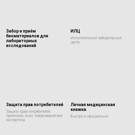
Забор и приём
ИЛЦ
биоматериалов для
Испытательный лабораторный
лабораторных
центр
исследований
Защита прав потребителей
Личная медицинская
книжка
Защита прав потребителей,
претензии, иски, товароведческая
Быстро и официально!
экспертиза