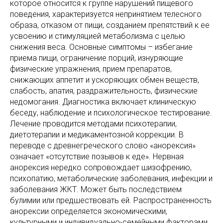
которое относится к группе нарушений пищевого
поведения, характеризуется непринятием телесного
образа, отказом от пищи, созданием препятствий к ее
усвоению и стимуляцией метаболизма с целью
снижения веса. Основные симптомы – избегание
приема пищи, ограничение порций, изнуряющие
физические упражнения, прием препаратов,
снижающих аппетит и ускоряющих обмен веществ,
слабость, апатия, раздражительность, физические
недомогания. Диагностика включает клиническую
беседу, наблюдение и психологическое тестирование.
Лечение проводится методами психотерапии,
диетотерапии и медикаментозной коррекции. В
переводе с древнегреческого слово «анорексия»
означает «отсутствие позывов к еде». Нервная
анорексия нередко сопровождает шизофрению,
психопатию, метаболические заболевания, инфекции и
заболевания ЖКТ. Может быть последствием
булимии или предшествовать ей. Распространенность
анорексии определяется экономическими,
культурными и индивидуально-семейными факторами.