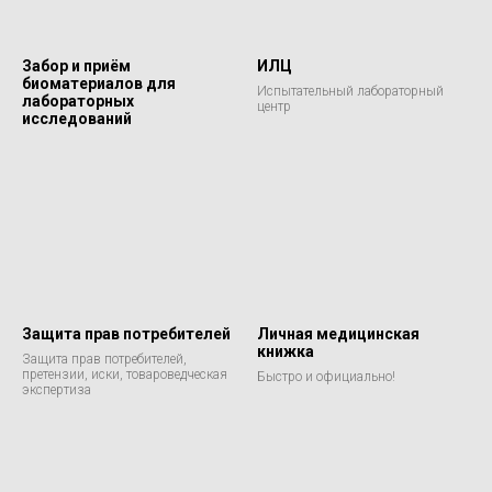
Забор и приём
ИЛЦ
биоматериалов для
Испытательный лабораторный
лабораторных
центр
исследований
Защита прав потребителей
Личная медицинская
книжка
Защита прав потребителей,
претензии, иски, товароведческая
Быстро и официально!
экспертиза