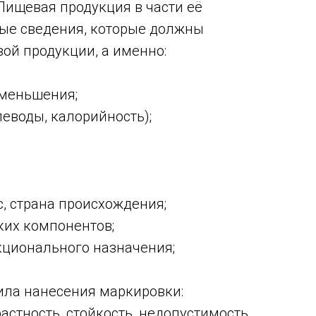
Пищевая продукция в части её
ые сведения, которые должны
ой продукции, а именно:
уменьшения;
леводы, калорийность);
с, страна происхождения;
ких компонентов;
кционального назначения;
ила нанесения маркировки:
астность, стойкость, недопустимость