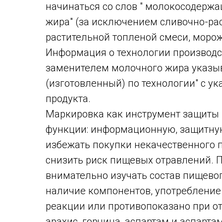
начинаться со слов " молокосодерж
жира" (за исключением сливочно-рас
растительной топленой смеси, моро
Информация о технологии производс
заменителем молочного жира указыв
(изготовленный) по технологии" с у
продукта.
Маркировка как инструмент защиты
функции: информационную, защитную
избежать покупки некачественного 
снизить риск пищевых отравлений. 
внимательно изучать состав пищевог
наличие компонентов, употребление
реакции или противопоказано при о
арахис, горчица, аспартам и аспарт