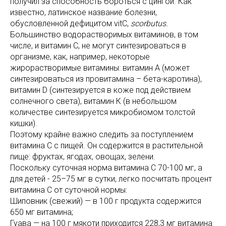
получил за способность бороться с цингой. Как
известно, латинское название болезни,
обусловленной дефицитом vitC,
scorbutus.
Большинство водорастворимых витаминов, в том
числе, и витамин С, не могут синтезироваться в
организме, как, например, некоторые
жирорастворимые витамины: витамин А (может
синтезироваться из провитамина – бета-каротина),
витамин D (синтезируется в коже под действием
солнечного света), витамин К (в небольшом
количестве синтезируется микробиомом толстой
кишки).
Поэтому крайне важно следить за поступлением
витамина С с пищей. Он содержится в растительной
пище: фруктах, ягодах, овощах, зелени.
Поскольку суточная норма витамина С 70-100 мг, а
для детей - 25–75 мг в сутки, легко посчитать процент
витамина С от суточной нормы:
Шиповник (свежий) — в 100 г продукта содержится
650 мг витамина;
Гуава — на 100 г мякоти приходится 228,3 мг витамина