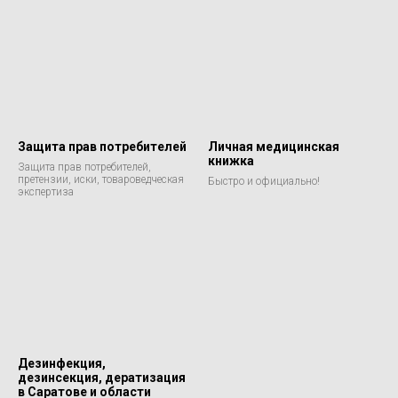
Защита прав потребителей
Личная медицинская
книжка
Защита прав потребителей,
претензии, иски, товароведческая
Быстро и официально!
экспертиза
Дезинфекция,
дезинсекция, дератизация
в Саратове и области