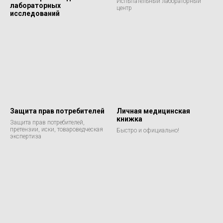
Испытательный лабораторный
лабораторных
центр
исследований
Защита прав потребителей
Личная медицинская
книжка
Защита прав потребителей,
претензии, иски, товароведческая
Быстро и официально!
экспертиза