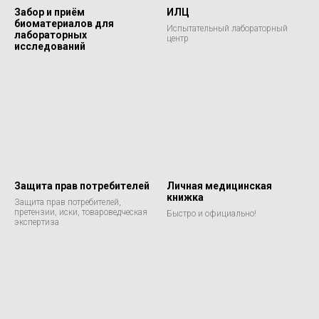
Забор и приём
ИЛЦ
биоматериалов для
Испытательный лабораторный
лабораторных
центр
исследований
Защита прав потребителей
Личная медицинская
книжка
Защита прав потребителей,
претензии, иски, товароведческая
Быстро и официально!
экспертиза