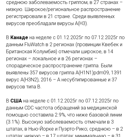
среднюю заболеваемость гриппом, в 27 странах –
низкую. Широкое/региональное распространение
регистрировали в 21 стране. Среди выявленных
вирусов преобладали вирусы А(Н3).
В
Канаде
на неделе с
01.12.2025г по 07.12.2025г
по
данным FluWatch в 2 регионах (провинции Квебек и
Британская Колумбия) отмечали широкое, в 14
регионах – локальное и в 26 регионах –
спорадическое распространение гриппа. Были
выявлены 357 вирусов гриппа A(H1N1)pdm09, 1391
вирус A(H3N2), 2016 – А несубтипированные и 37
вирусов типа В.
В
США
на неделе с
01.12.2025г по 07.12.2025г
по
данным CDC частота обращений за медицинской
помощью составила 2.9%, что ниже базовой линии
(3.1%). Высокую заболеваемость отмечали в 3
штатах, в Нью-Йорке и Пуэрто-Рико; среднюю – в 2
штатах; низкую – в 17 штатах; минимальную – в 31