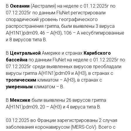
В
Океании
(Австралия) на неделе с
01.12.2025г по
07.12.2025г
по данным FluNet регистрировали
спорадический уровень географического
распространения гриппа, были выявлены 3 вируса
A(H1N1)pdm09, 46 – А(Н3), 106 – А несубтипированные
и 8 вирусов типа В.
В
Центральной
Америке и странах
Карибского
бассейна
по данным FluNet на неделе с
01.12.2025г по
07.12.2025г
среди выявленных вирусов преобладали
вирусы гриппа A(H1N1)pdm09 и А(Н3),
в странах с
тропическим
климатом
– A(H3), в странах с
умеренным
климатом – В.
В
Мексике
были выявлены 26 вирусов гриппа
A(H1N1)pdm09, 20 – А(Н3) и 4 вируса типа В.
03.12.2025 во Франции зарегистрированы 2 случая
заболевания коронавирусом (MERS-CoV). Всего с