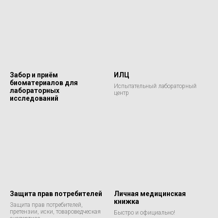
Забор и приём
ИЛЦ
биоматериалов для
Испытательный лабораторный
лабораторных
центр
исследований
Защита прав потребителей
Личная медицинская
книжка
Защита прав потребителей,
претензии, иски, товароведческая
Быстро и официально!