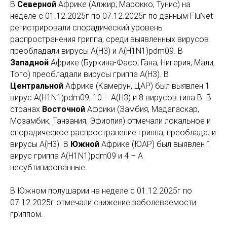
В
Северной
Африке (Алжир, Марокко, Тунис) на
неделе с
01.12.2025г по 07.12.2025г
по данным FluNet
регистрировали спорадический уровень
распространения гриппа, среди выявленных вирусов
преобладали вирусы A(H3) и A(H1N1)pdm09. В
Западной
Африке (Буркина-Фасо, Гана, Нигерия, Мали,
Того) преобладали вирусы гриппа А(Н3). В
Центральной
Африке (Камерун, ЦАР) был выявлен 1
вирус A(H1N1)pdm09, 10 – А(Н3) и 8 вирусов типа В. В
странах
Восточной
Африки (Замбия, Мадагаскар,
Мозамбик, Танзания, Эфиопия) отмечали локальное и
спорадическое распространение гриппа, преобладали
вирусы A(H3). В
Южной
Африке (ЮАР) был выявлен 1
вирус гриппа A(H1N1)pdm09 и 4 – А
несубтипированные.
В Южном полушарии на неделе с
01.12.2025г по
07.12.2025г
отмечали снижение заболеваемости
гриппом.