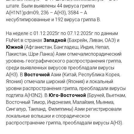
штате. Были выявлены 44 вируса гриппа
A(H1N1)pdm09, 236 – A(H3), 3584 – А
несубтипированные и 192 вируса гриппа В.
На неделе с
01.12.2025г по 07.12.2025г
по данным
FluNet в странах
Западной
(Бахрейн, Ливан, ОАЭ) и
Южной
(Афганистан, Бангладеш, Индия, Непал,
Пакистан, Шри-Ланка) Азии отмечалиспорадический
уровень географического распространения гриппа,
среди выявленных вирусов преобладали вирусы
А(Н3). В
Восточной
Азии (Китай, Республика Корея,
Япония) отмечали широкий (Япония) и локальный
уровни распространения гриппа, преобладали вирусы
подтипа А(Н3N2). В
Юго-Восточной
(Бруней, Вьетнам,
Восточный Тимор, Индонезия, Малайзия, Мьянма,
Сингапур, Таиланд, Филиппины) Азии регистрировали
локальные вспышки и спорадическое
распространение гриппа, преобладали вирусы А(Н3).