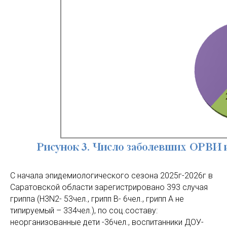
С начала эпидемиологического сезона 2025г-2026г в
Саратовской области зарегистрировано 393 случая
гриппа (H3N2- 53чел., грипп В- 6чел., грипп А не
типируемый – 334чел.), по соц.составу:
неорганизованные дети -36чел., воспитанники ДОУ-