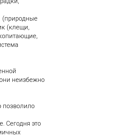
радки,
и (природные
ик (клещи,
екопитающие,
истема
енной
, они неизбежно
о позволило
. Сегодня это
емичных