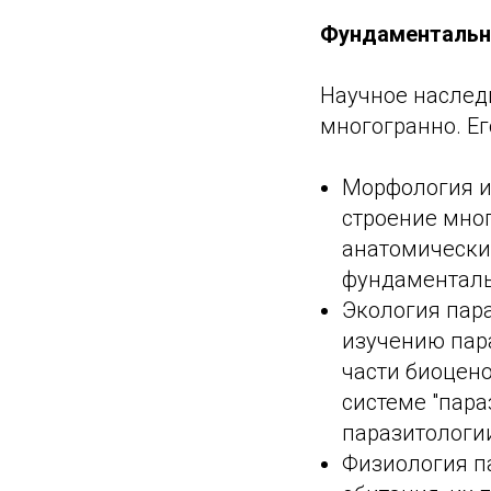
Фундаментальн
Научное наследи
многогранно. Ег
Морфология и
строение мног
анатомически
фундаменталь
Экология пара
изучению пар
части биоцен
системе "пара
паразитологи
Физиология п