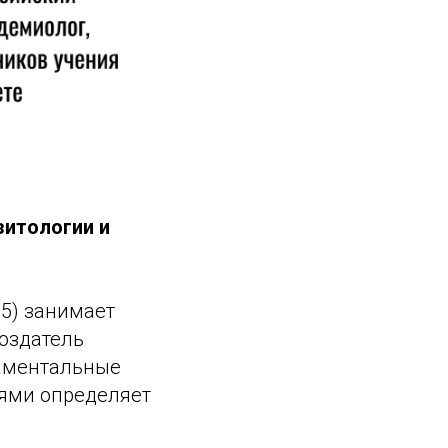
зитологии и
5) занимает
Создатель
даментальные
иями определяет