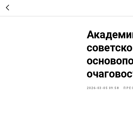
Академик
советско
основопо
очаговос
2026-03-05 09:58
ПРЕ