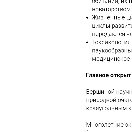
обитания, их
новаторством 
Жизненные ци
циклы развити
передаются ч
Токсикология 
паукообразны
медицинское 
Главное открыт
Вершиной научно
природной очаг
краеугольным к
Многолетние эк