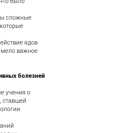
что было
ны сложные
 которые
действие ядов
имело важное
сивных болезней
е учения о
, ставшей
ологии.
ваний