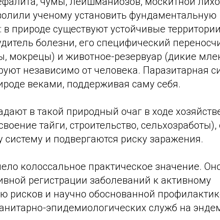
ефалита, чумы, лейшманиозов, москитной лихо
волили ученому установить фундаментальную
: в природе существуют устойчивые территори
будитель болезни, его специфический переносч
ы, мокрецы) и животное-резервуар (дикие мл
руют независимо от человека. Паразитарная с
ироде веками, поддерживая саму себя.
адают в такой природный очаг в ходе хозяйств
своение тайги, строительство, сельхозработы)
у систему и подвергаются риску заражения.
мело колоссальное практическое значение. Он
сивной регистрации заболеваний к активному
ю рисков и научно обоснованной профилактике
санитарно-эпидемиологических служб на энд