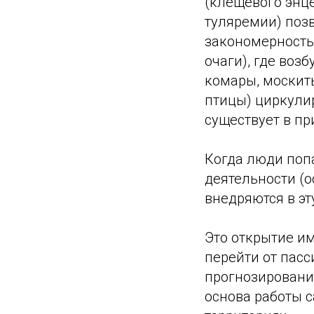
(клещевого энц
туляремии) поз
закономерность
очаги), где воз
комары, москит
птицы) циркули
существует в пр
Когда люди поп
деятельности (о
внедряются в эт
Это открытие и
перейти от пас
прогнозировани
основа работы 