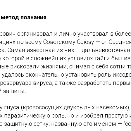
 метод познания
ович организовал и лично участвовал в более
ициях по всему Советскому Союзу — от Средне
ка. Самая известная из них — дальневосточна
де которой в сложнейших условиях тайги был и
ные рисковали жизнями, снимая с себя сотни 
 удалось окончательно установить роль иксод
резервуара вируса, а также разработать перв
 защиты.
у гнуса (кровососущих двукрылых насекомых),
х паразитическую роль, но и изобрел простую
 защитную сетку, названную его именем — "с