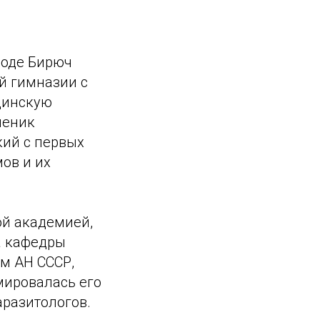
роде Бирюч
й гимназии с
цинскую
ченик
кий с первых
ов и их
ой академией,
а кафедры
ом АН СССР,
мировалась его
разитологов.