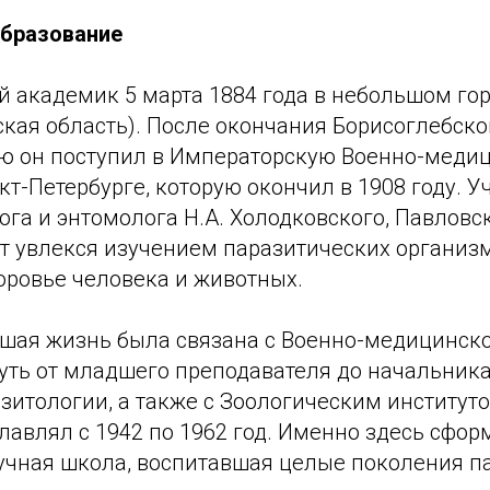
образование
й академик 5 марта 1884 года в небольшом го
кая область). После окончания Борисоглебско
ю он поступил в Императорскую Военно-меди
т-Петербурге, которую окончил в 1908 году. У
ога и энтомолога Н.А. Холодковского, Павловс
т увлекся изучением паразитических организм
оровье человека и животных.
йшая жизнь была связана с Военно-медицинск
путь от младшего преподавателя до начальник
зитологии, а также с Зоологическим институт
лавлял с 1942 по 1962 год. Именно здесь сфор
учная школа, воспитавшая целые поколения па