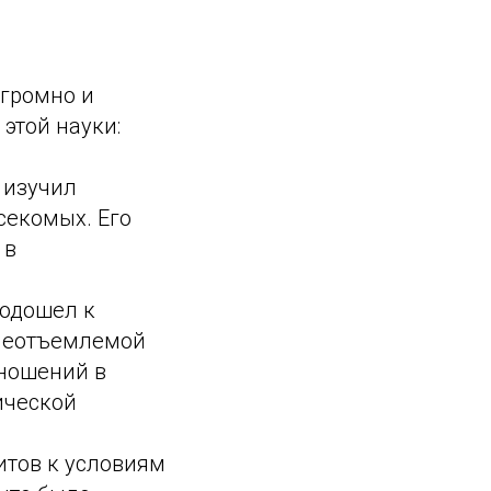
огромно и
этой науки:
 изучил
секомых. Его
 в
подошел к
 неотъемлемой
тношений в
ической
итов к условиям