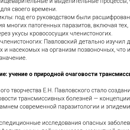
 пищеварительные и выделительные процессы, 
для своего времени.
клы: под его руководством были расшифрова
я многих патогенных паразитов, включая тех,
ерез укусы кровососущих членистоногих.
членистоногих: Павловский детально изучил 
х и насекомых на организм позвоночных, что 
значение.
ие: учение о природной очаговости трансмис
го творчества Е.Н. Павловского стало создани
овости трансмиссивных болезней — концепции
амнем современной паразитологии и эпидеми
спедиционные исследования опасных заболе