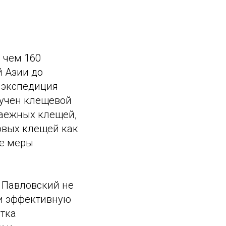
 чем 160
й Азии до
я экспедиция
зучен клещевой
таежных клещей,
овых клещей как
ые меры
 Павловский не
 и эффективную
етка