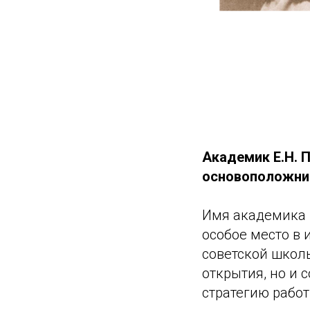
Академик Е.Н. 
основоположник
Имя академика 
особое место в
советской школ
открытия, но и 
стратегию рабо