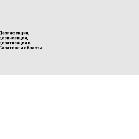
Дезинфекция,
дезинсекция,
дератизация в
Саратове и области